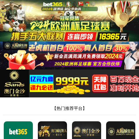
yxb@liaoduan.onaliyun.com
+86 419 212 5717
关注我们
登录
|
注册
昵称
|
退出