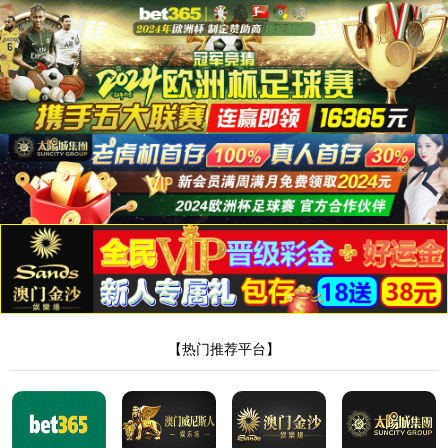
yxb@liaoduan.onaliyun.com
+86 419 212 5717
关注我们
登录
|
注册
昵称
|
退出