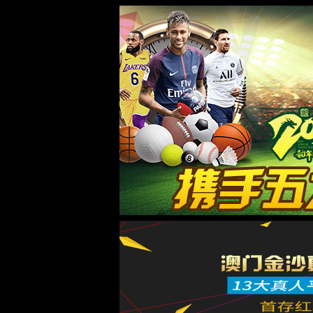
yxb@liaoduan.onaliyun.com
+86 419 212 5717
关注我们
登录
|
注册
昵称
|
退出